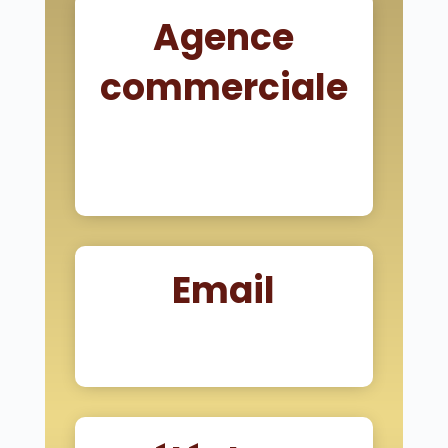
Agence
commerciale
9 Avenue des
États-Unis 63000
Clermont-Ferrand
Email
contact@byconciergerie.fr