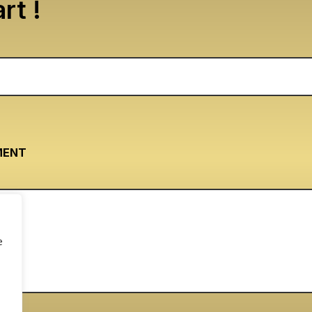
rt !
MENT
e