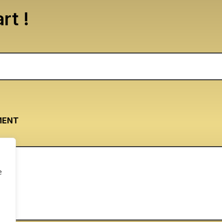
rt !
MENT
e