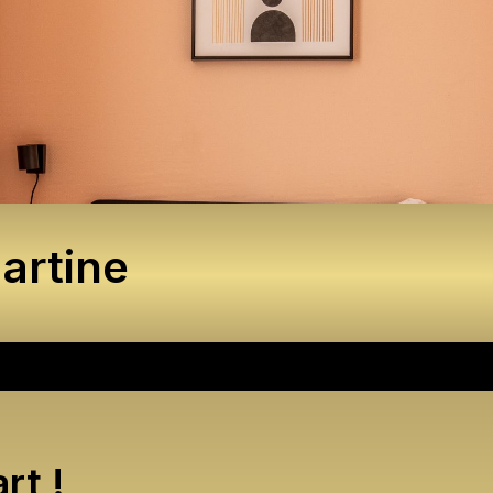
artine
rt !