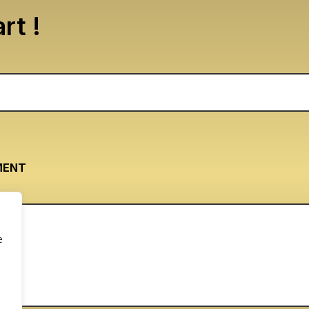
rt !
MENT
e