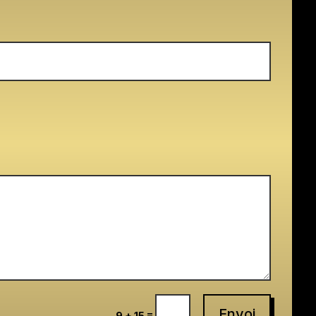
Envoi
=
9 + 15