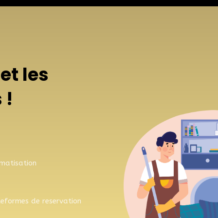
et les
 !
omatisation
teformes de reservation