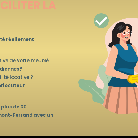
CILITER LA
ité
réellement
tive de votre meublé
idiennes?
ité locative ?
erlocuteur
 plus de 30
mont-Ferrand avec un