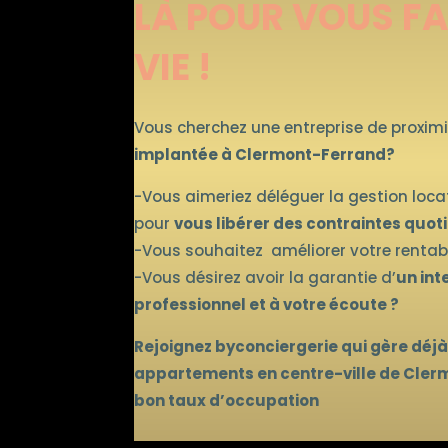
LÀ POUR VOUS FA
VIE !
Vous cherchez une entreprise de proxim
implantée à Clermont-Ferrand?
-Vous aimeriez déléguer la gestion loca
pour
vous libérer des contraintes quot
-Vous souhaitez améliorer votre rentabil
-Vous désirez avoir la garantie d’
un int
professionnel et à votre écoute ?
Rejoignez byconciergerie qui gère déjà
appartements en centre-ville de Cler
bon taux d’occupation