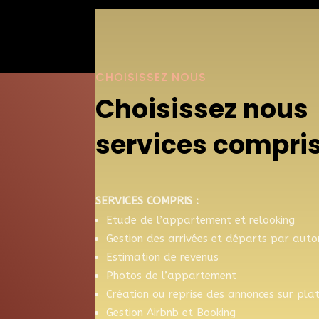
CHOISISSEZ NOUS
Choisissez nous 
services compris
SERVICES COMPRIS :
Etude de l’appartement et relooking
Gestion des arrivées et départs par aut
Estimation de revenus
Photos de l’appartement
Création ou reprise des annonces sur pla
Gestion Airbnb et Booking