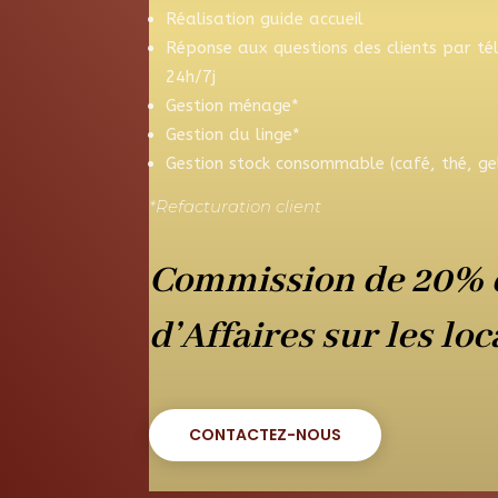
Réalisation guide accueil
Réponse aux questions des clients par t
24h/7j
Gestion ménage*
Gestion du linge*
Gestion stock consommable (café, thé, gel
*Refacturation client
Commission de 20% d
d’Affaires sur les loc
CONTACTEZ-NOUS