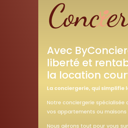
Avec ByConcierg
liberté et rentab
la location cou
La conciergerie, qui simplifie l
Notre conciergerie spécialisée 
vos appartements ou maisons 
Nous gérons tout pour vous sur